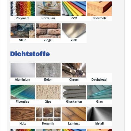
Polymere
Porzellan
PVC
Sperrholz
Stein
Ziegel
Zink
Dichtstoffe
Aluminium
Beton
Chrom
Dachziegel
Fiberglas
Gips
Gipskarton
Glas
Holz
Keramik
Laminat
Metall