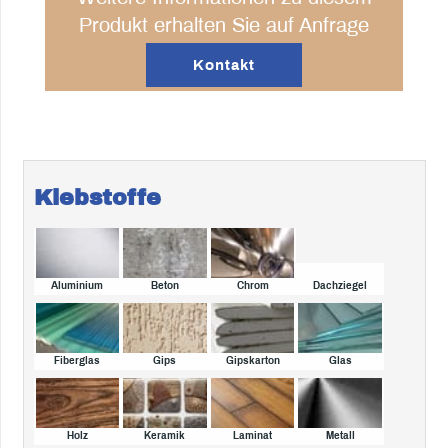
Produkt erhalten Sie auf Anfrage
Kontakt
Klebstoffe
Aluminium
Beton
Chrom
Dachziegel
Fiberglas
Gips
Gipskarton
Glas
Holz
Keramik
Laminat
Metall