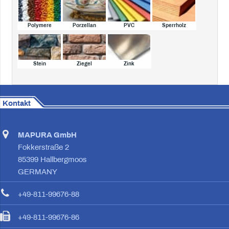
Polymere
Porzellan
PVC
Sperrholz
Stein
Ziegel
Zink
Kontakt
MAPURA GmbH
Fokkerstraße 2
85399 Hallbergmoos
GERMANY
+49-811-99676-88
+49-811-99676-86