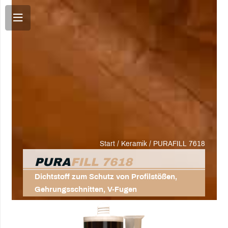
Start
/
Keramik
/ PURAFILL 7618
PURA
FILL 7618
Dichtstoff zum Schutz von Profilstößen,
Gehrungsschnitten, V-Fugen