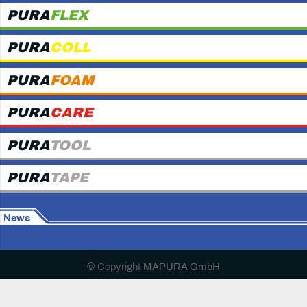
PURA
FLEX
PURA
COLL
PURA
FOAM
PURA
CARE
PURA
TOOL
PURA
TAPE
News
© Copyright
MAPURA GmbH
Home