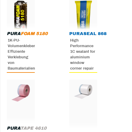
PURA
FOAM 5180
PURA
SEAL 868
1K-PU-
High
Volumenkleber
Performance
Effiziente
1C sealant for
Verklebung
aluminium
von
window
Baumaterialien
corner repair
PURA
TAPE 4610