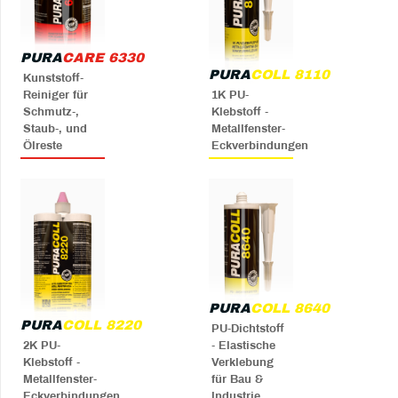
PURA
CARE 6330
PURA
COLL 8110
Kunststoff-
Reiniger für
1K PU-
Schmutz-,
Klebstoff -
Staub-, und
Metallfenster-
Ölreste
Eckverbindungen
PURA
COLL 8640
PURA
COLL 8220
PU-Dichtstoff
2K PU-
- Elastische
Klebstoff -
Verklebung
Metallfenster-
für Bau &
Eckverbindungen
Industrie