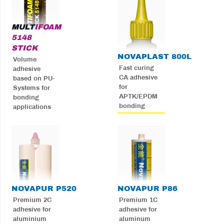
MULT
IFOAM
5148
STICK
NOVA
PLAST 800L
Volume
Fast curing
adhesive
CA adhesive
based on PU-
for
Systems for
APTK/EPDM
bonding
bonding
applications
NOVA
PUR P520
NOVA
PUR P86
Premium 2C
Premium 1C
adhesive for
adhesive for
aluminium
aluminum