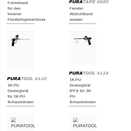
PURA
TAPE 4620
Folienband
für den
Fenster-
Inneren
Abdichtband
Fensterfugenschluss
aussen
PURA
TOOL 4118
PURA
TOOL 4110
1K-PU-
1K-PU-
Dosiergerät
Dosiergerät
IPF® für 1K-
für 1K-PU-
PU-
Schaumdosen
Schaumdosen