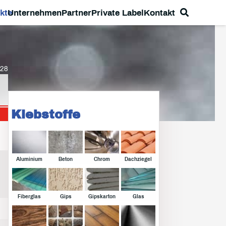
kte
Unternehmen
Partner
Private Label
Kontakt
28
Klebstoffe
Aluminium
Beton
Chrom
Dachziegel
Fiberglas
Gips
Gipskarton
Glas