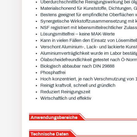
Überdurchschnittliche Reinigungswirkung bei öl
Materialschonend für Kunststoffe, Dichtungen, 
Bestens geeignet für empfindliche Oberflächen w
Synergetische Wirkstoffzusammensetzung mit ko
NSF registriert mit lebensmittelrechtlicher Zulas
Lösungsmittelfrei – keine MAK-Werte
Kann in vielen Fällen den Einsatz von Lösemittel
Verschont Aluminium-, Lack- und lackierte Kunst
Aluminiumverträglichkeit wurde im Labor bestäti
Ölabscheidefreundlichkeit getestet nach Ö-Nor
Biologisch abbaubar nach DIN 29888
Phosphatfrei
Hoch konzentriert, je nach Verschmutzung von 1
Reinigt kraftvoll, schnell und gründlich
Reduziert Reinigungszeit
Wirtschaftlich und effektiv
Anwendungsbereiche
Technische Daten