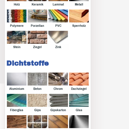
Holz
Keramik
Laminat
Metall
Polymere
Porzellan
PVC
Sperrholz
Stein
Ziegel
Zink
Dichtstoffe
Aluminium
Beton
Chrom
Dachziegel
Fiberglas
Gips
Gipskarton
Glas