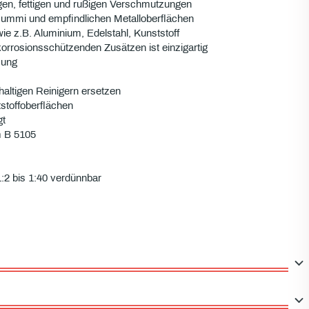
igen, fettigen und rußigen Verschmutzungen
Gummi und empfindlichen Metalloberflächen
ie z.B. Aluminium, Edelstahl, Kunststoff
rrosionsschützenden Zusätzen ist einzigartig
sung
haltigen Reinigern ersetzen
stoffoberflächen
gt
m B 5105
:2 bis 1:40 verdünnbar