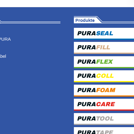
Produkte
PURA
SEAL
PURA
PURA
FILL
abel
PURA
FLEX
PURA
COLL
PURA
FOAM
PURA
CARE
PURA
TOOL
PURA
TAPE