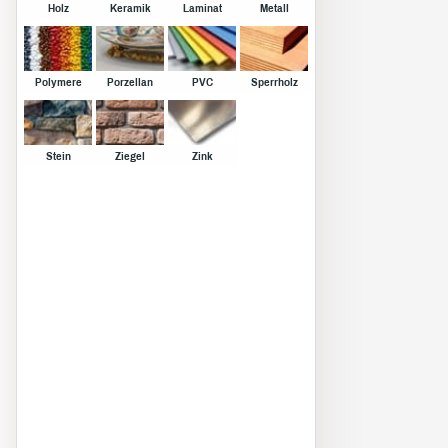
Holz
Keramik
Laminat
Metall
Polymere
Porzellan
PVC
Sperrholz
Stein
Ziegel
Zink