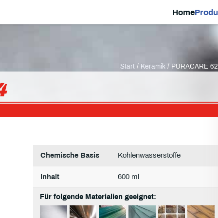
Home
Produ
Start
/
Keramik
/ PURACARE 62
4
Chemische Basis
Kohlenwasserstoffe
Inhalt
600 ml
Für folgende Materialien geeignet: