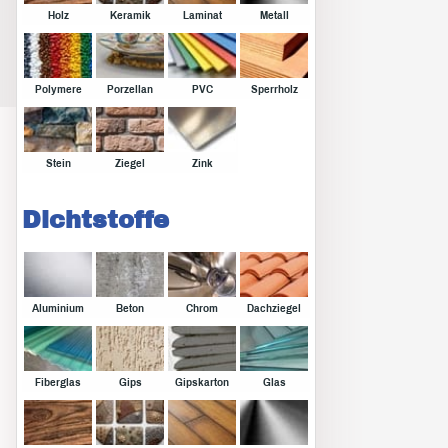
Holz
Keramik
Laminat
Metall
Polymere
Porzellan
PVC
Sperrholz
Stein
Ziegel
Zink
Dichtstoffe
Aluminium
Beton
Chrom
Dachziegel
Fiberglas
Gips
Gipskarton
Glas