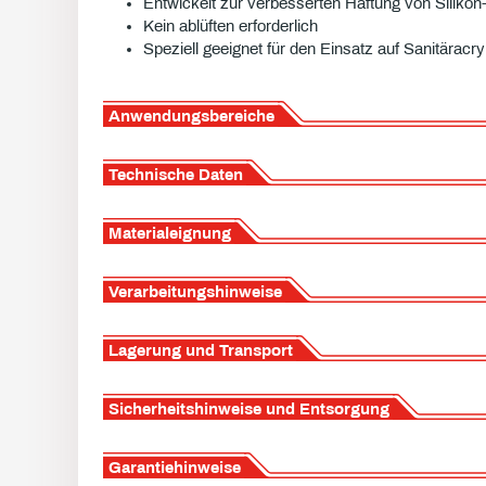
Entwickelt zur verbesserten Haftung von Silik
Kein ablüften erforderlich
Speziell geeignet für den Einsatz auf Sanitäracry
Anwendungsbereiche
Technische Daten
Materialeignung
Verarbeitungshinweise
Lagerung und Transport
Sicherheitshinweise und Entsorgung
Garantiehinweise