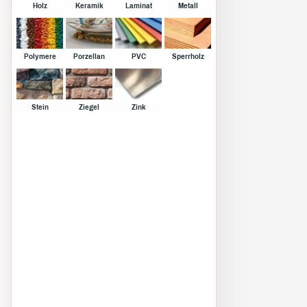
Holz
Keramik
Laminat
Metall
Polymere
Porzellan
PVC
Sperrholz
Stein
Ziegel
Zink