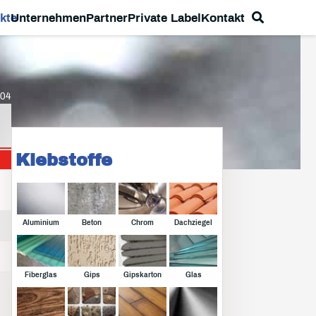
kte
Unternehmen
Partner
Private Label
Kontakt
04
Klebstoffe
Aluminium
Beton
Chrom
Dachziegel
Fiberglas
Gips
Gipskarton
Glas