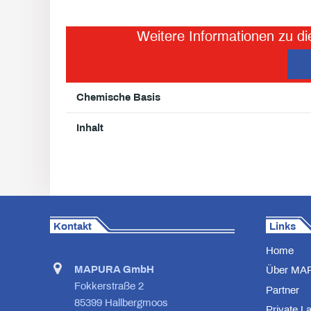
Weitere Informationen zu di
Chemische Basis
Inhalt
Kontakt
Links
Home
MAPURA GmbH
Über MA
Fokkerstraße 2
Partner
85399 Hallbergmoos
Private L