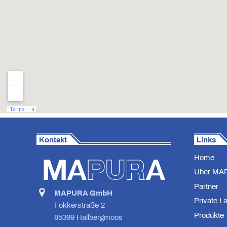
Kontakt
Links
Home
Über MA
Partner
MAPURA GmbH
Private L
Fokkerstraße 2
Produkte
85399 Hallbergmoos