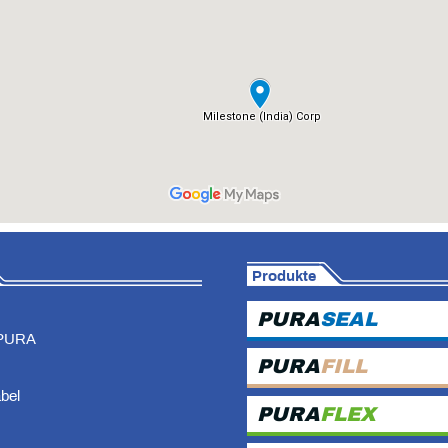
Produkte
PURA
SEAL
PURA
PURA
FILL
abel
PURA
FLEX