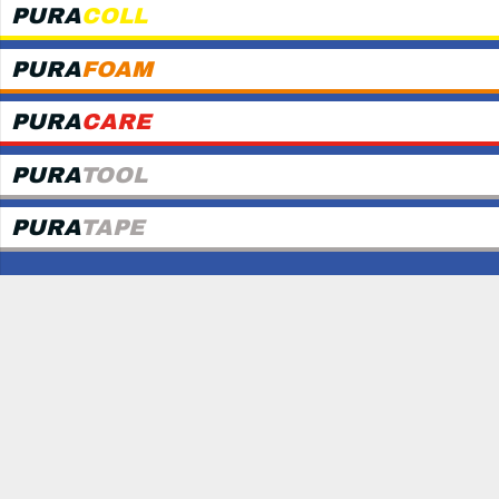
PURA
COLL
PURA
FOAM
PURA
CARE
PURA
TOOL
PURA
TAPE
News
© Copyright
MAPURA GmbH
Home
Impressum