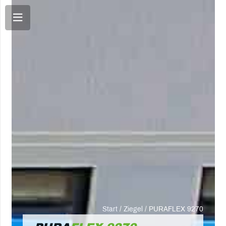
Start
/
Ziegel
/ PURAFLEX 9270