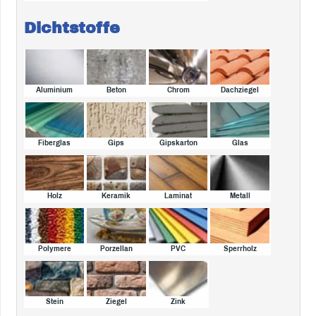
Dichtstoffe
Aluminium
Beton
Chrom
Dachziegel
Fiberglas
Gips
Gipskarton
Glas
Holz
Keramik
Laminat
Metall
Polymere
Porzellan
PVC
Sperrholz
Stein
Ziegel
Zink