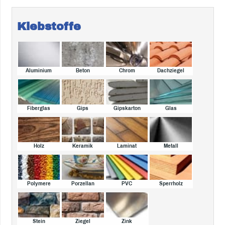
Klebstoffe
Aluminium
Beton
Chrom
Dachziegel
Fiberglas
Gips
Gipskarton
Glas
Holz
Keramik
Laminat
Metall
Polymere
Porzellan
PVC
Sperrholz
Stein
Ziegel
Zink