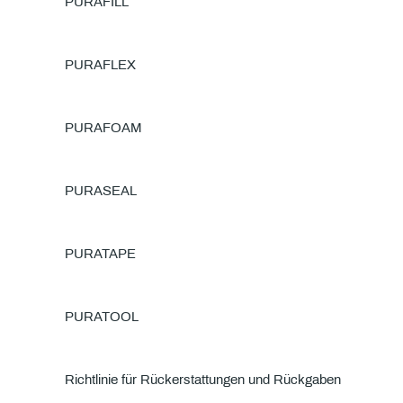
PURA
FILL
PURA
FLEX
PURA
FOAM
PURA
SEAL
PURA
TAPE
PURA
TOOL
Richtlinie für Rückerstattungen und Rückgaben