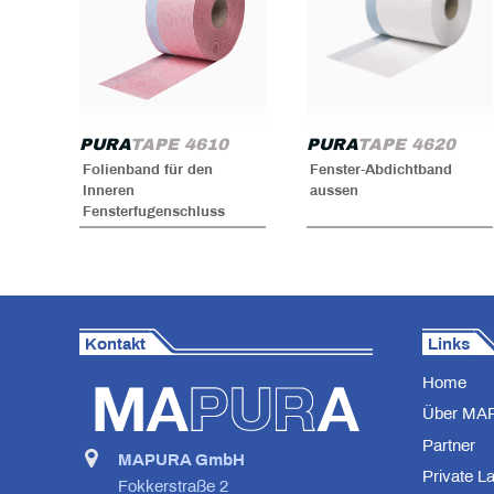
PURA
TAPE 4610
PURA
TAPE 4620
Folienband für den
Fenster-Abdichtband
Inneren
aussen
Fensterfugenschluss
Kontakt
Links
Home
Über MA
Partner
MAPURA GmbH
Private L
Fokkerstraße 2