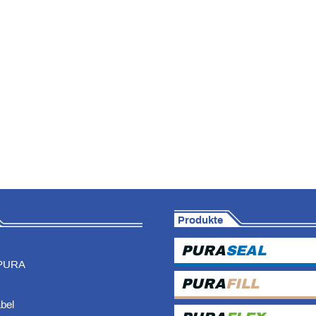
Produkte
PURA
SEAL
PURA
PURA
FILL
abel