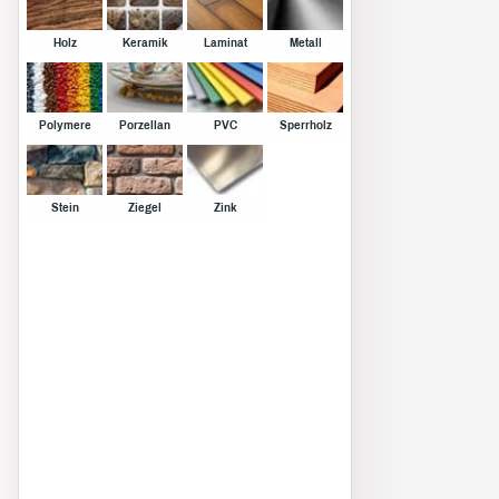
Holz
Keramik
Laminat
Metall
Polymere
Porzellan
PVC
Sperrholz
Stein
Ziegel
Zink