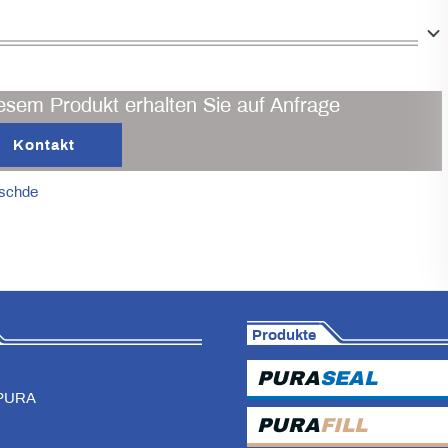
esem Produkt erhalten Sie auf Anfrage
Kontakt
uschde
Produkte
PURA
SEAL
PURA
PURA
FILL