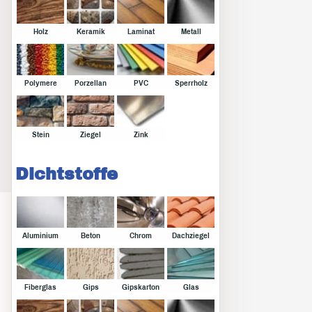
Holz
Keramik
Laminat
Metall
Polymere
Porzellan
PVC
Sperrholz
Stein
Ziegel
Zink
Dichtstoffe
Aluminium
Beton
Chrom
Dachziegel
Fiberglas
Gips
Gipskarton
Glas