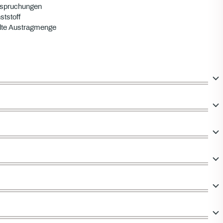
nspruchungen
tstoff
elte Austragmenge