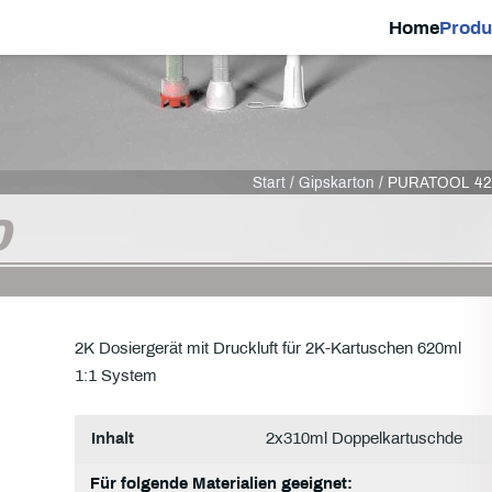
Home
Produ
Start
/
Gipskarton
/ PURATOOL 42
0
2K Dosiergerät mit Druckluft für 2K-Kartuschen 620ml
1:1 System
Inhalt
2x310ml Doppelkartuschde
Für folgende Materialien geeignet: