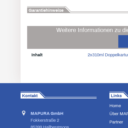
Garantiehinweise
Weitere Informationen zu di
Inhalt
2x310ml Doppelkart
Kontakt
Links
Home
MAPURA GmbH
Über MA
Fokkerstraße 2
Partner
85399 Hallbergmoos