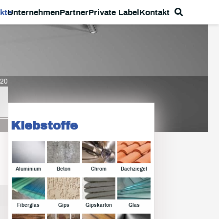
kte
Unternehmen
Partner
Private Label
Kontakt
20
Klebstoffe
Aluminium
Beton
Chrom
Dachziegel
Fiberglas
Gips
Gipskarton
Glas