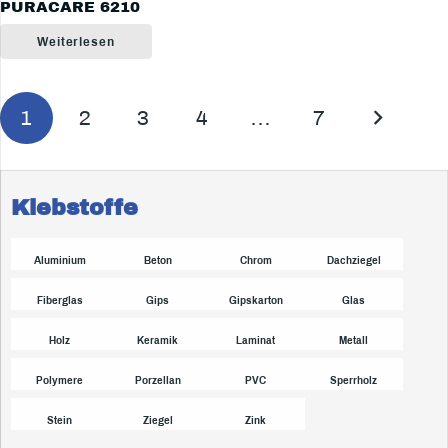
PURACARE 6210
Weiterlesen
1
2
3
4
…
7
Klebstoffe
Aluminium
Beton
Chrom
Dachziegel
Fiberglas
Gips
Gipskarton
Glas
Holz
Keramik
Laminat
Metall
Polymere
Porzellan
PVC
Sperrholz
Stein
Ziegel
Zink