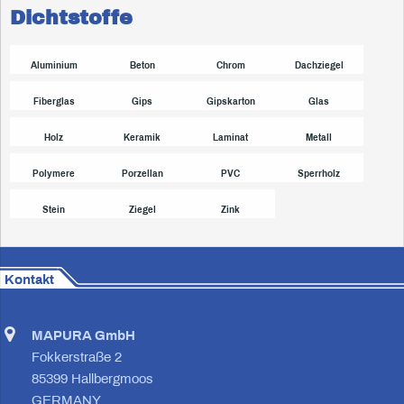
Dichtstoffe
Aluminium
Beton
Chrom
Dachziegel
Fiberglas
Gips
Gipskarton
Glas
Holz
Keramik
Laminat
Metall
Polymere
Porzellan
PVC
Sperrholz
Stein
Ziegel
Zink
Kontakt
MAPURA GmbH
Fokkerstraße 2
85399 Hallbergmoos
GERMANY