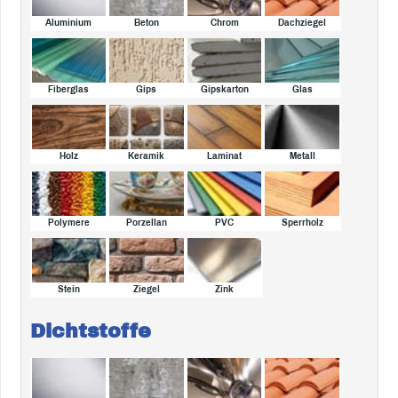
Aluminium
Beton
Chrom
Dachziegel
Fiberglas
Gips
Gipskarton
Glas
Holz
Keramik
Laminat
Metall
Polymere
Porzellan
PVC
Sperrholz
Stein
Ziegel
Zink
Dichtstoffe