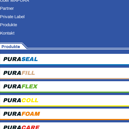
Über MAPURA
Partner
Private Label
Produkte
Kontakt
Produkte
PURA
SEAL
PURA
FILL
PURA
FLEX
PURA
COLL
PURA
FOAM
PURA
CARE