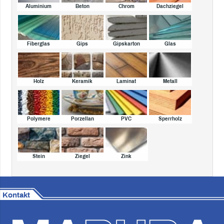
Aluminium
Beton
Chrom
Dachziegel
Fiberglas
Gips
Gipskarton
Glas
Holz
Keramik
Laminat
Metall
Polymere
Porzellan
PVC
Sperrholz
Stein
Ziegel
Zink
Kontakt