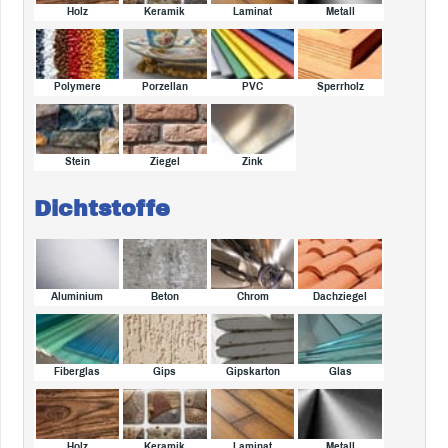
Holz
Keramik
Laminat
Metall
Polymere
Porzellan
PVC
Sperrholz
Stein
Ziegel
Zink
Dichtstoffe
Aluminium
Beton
Chrom
Dachziegel
Fiberglas
Gips
Gipskarton
Glas
Holz
Keramik
Laminat
Metall