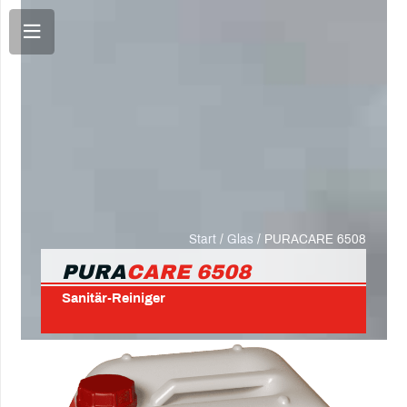
Start
/
Glas
/ PURACARE 6508
PURA
CARE 6508
Sanitär-Reiniger