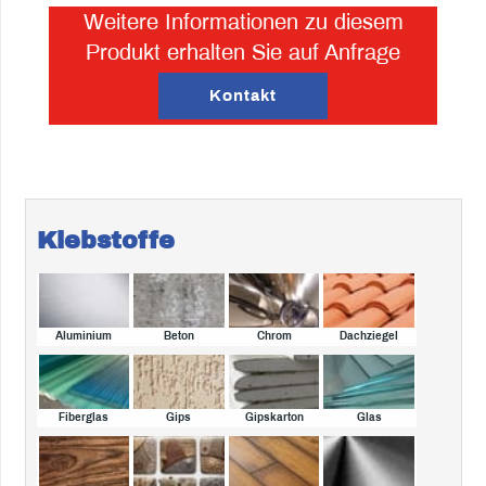
Weitere Informationen zu diesem
Produkt erhalten Sie auf Anfrage
Kontakt
Klebstoffe
Aluminium
Beton
Chrom
Dachziegel
Fiberglas
Gips
Gipskarton
Glas