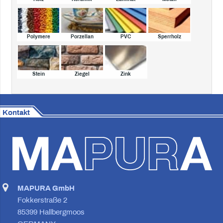
Polymere
Porzellan
PVC
Sperrholz
Stein
Ziegel
Zink
Kontakt
MAPURA GmbH
Fokkerstraße 2
85399 Hallbergmoos