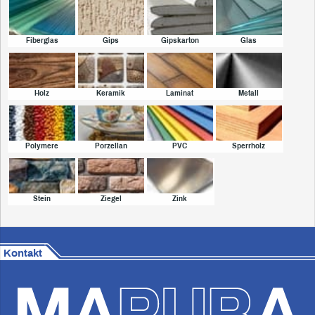
Fiberglas
Gips
Gipskarton
Glas
Holz
Keramik
Laminat
Metall
Polymere
Porzellan
PVC
Sperrholz
Stein
Ziegel
Zink
Kontakt