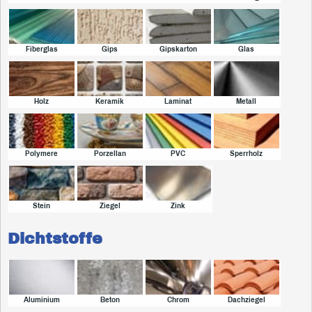
Fiberglas
Gips
Gipskarton
Glas
Holz
Keramik
Laminat
Metall
Polymere
Porzellan
PVC
Sperrholz
Stein
Ziegel
Zink
Dichtstoffe
Aluminium
Beton
Chrom
Dachziegel