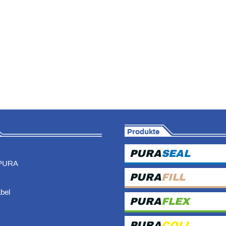
Produkte
PURA
SEAL
PURA
PURA
FILL
abel
PURA
FLEX
PURA
COLL