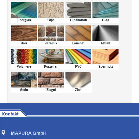
Fiberglas
Gips
Gipskarton
Glas
Holz
Keramik
Laminat
Metall
Polymere
Porzellan
PVC
Sperrholz
Stein
Ziegel
Zink
Kontakt
MAPURA GmbH