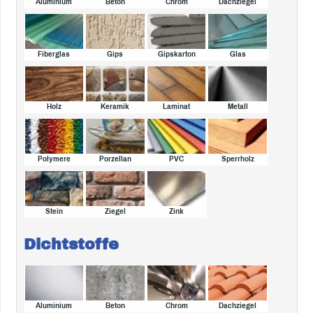
Aluminium
Beton
Chrom
Dachziegel
Fiberglas
Gips
Gipskarton
Glas
Holz
Keramik
Laminat
Metall
Polymere
Porzellan
PVC
Sperrholz
Stein
Ziegel
Zink
Dichtstoffe
Aluminium
Beton
Chrom
Dachziegel