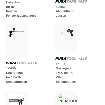
PURA
TAPE 4620
Folienband
für den
Fenster-
Inneren
Abdichtband
Fensterfugenschluss
aussen
PURA
TOOL 4118
PURA
TOOL 4110
1K-PU-
1K-PU-
Dosiergerät
Dosiergerät
IPF® für 1K-
für 1K-PU-
PU-
Schaumdosen
Schaumdosen