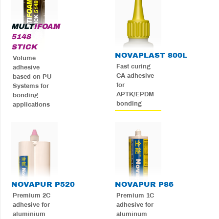
MULT
IFOAM
5148
STICK
NOVA
PLAST 800L
Volume
Fast curing
adhesive
CA adhesive
based on PU-
for
Systems for
APTK/EPDM
bonding
bonding
applications
NOVA
PUR P520
NOVA
PUR P86
Premium 2C
Premium 1C
adhesive for
adhesive for
aluminium
aluminum