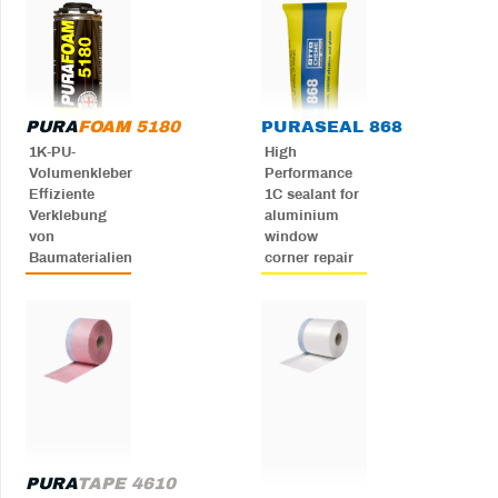
PURA
FOAM 5180
PURA
SEAL 868
1K-PU-
High
Volumenkleber
Performance
Effiziente
1C sealant for
Verklebung
aluminium
von
window
Baumaterialien
corner repair
PURA
TAPE 4610