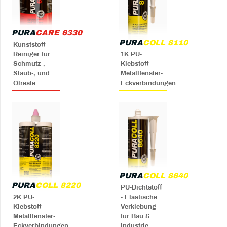
PURA
CARE 6330
PURA
COLL 8110
Kunststoff-
Reiniger für
1K PU-
Schmutz-,
Klebstoff -
Staub-, und
Metallfenster-
Ölreste
Eckverbindungen
PURA
COLL 8640
PURA
COLL 8220
PU-Dichtstoff
2K PU-
- Elastische
Klebstoff -
Verklebung
Metallfenster-
für Bau &
Eckverbindungen
Industrie