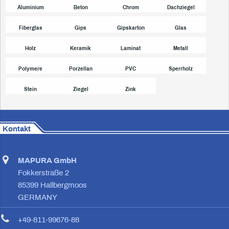
Aluminium
Beton
Chrom
Dachziegel
Fiberglas
Gips
Gipskarton
Glas
Holz
Keramik
Laminat
Metall
Polymere
Porzellan
PVC
Sperrholz
Stein
Ziegel
Zink
Kontakt
MAPURA GmbH
Fokkerstraße 2
85399 Hallbergmoos
GERMANY
+49-811-99676-88