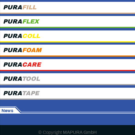
PURA
FILL
PURA
FLEX
PURA
COLL
PURA
FOAM
PURA
CARE
PURA
TOOL
PURA
TAPE
News
© Copyright
MAPURA GmbH