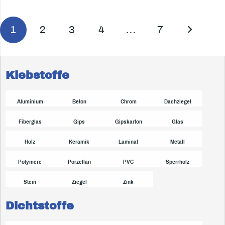
1
2
3
4
…
7
Klebstoffe
Aluminium
Beton
Chrom
Dachziegel
Fiberglas
Gips
Gipskarton
Glas
Holz
Keramik
Laminat
Metall
Polymere
Porzellan
PVC
Sperrholz
Stein
Ziegel
Zink
Dichtstoffe