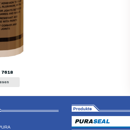
 7618
lesen
Produkte
PURA
SEAL
PURA