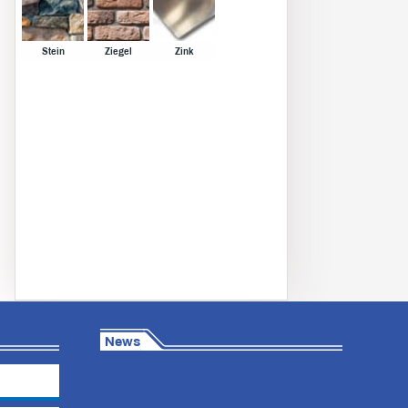
Stein
Ziegel
Zink
News