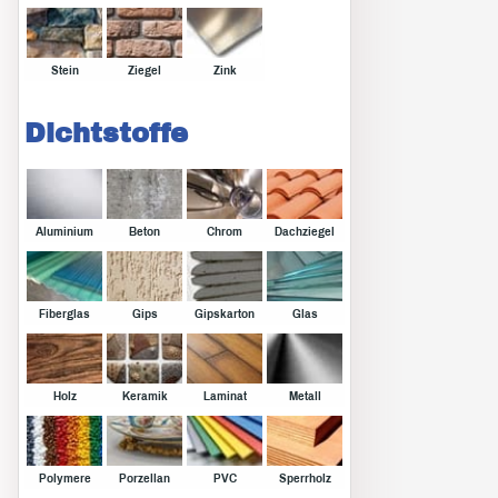
Stein
Ziegel
Zink
Dichtstoffe
Aluminium
Beton
Chrom
Dachziegel
Fiberglas
Gips
Gipskarton
Glas
Holz
Keramik
Laminat
Metall
Polymere
Porzellan
PVC
Sperrholz