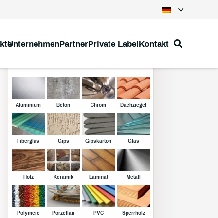
kte
Unternehmen
Partner
Private Label
Kontakt
Klebstoffe
Aluminium
Beton
Chrom
Dachziegel
Fiberglas
Gips
Gipskarton
Glas
Holz
Keramik
Laminat
Metall
Polymere
Porzellan
PVC
Sperrholz