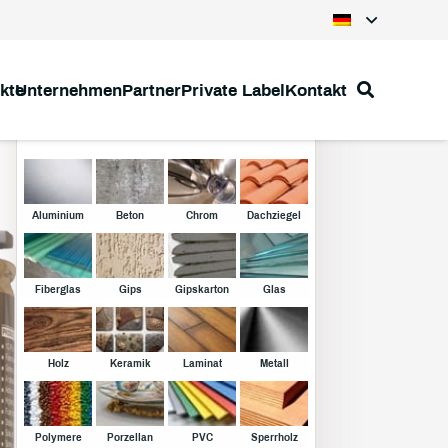
kte
Unternehmen
Partner
Private Label
Kontakt
Klebstoffe
Aluminium
Beton
Chrom
Dachziegel
Fiberglas
Gips
Gipskarton
Glas
Holz
Keramik
Laminat
Metall
Polymere
Porzellan
PVC
Sperrholz