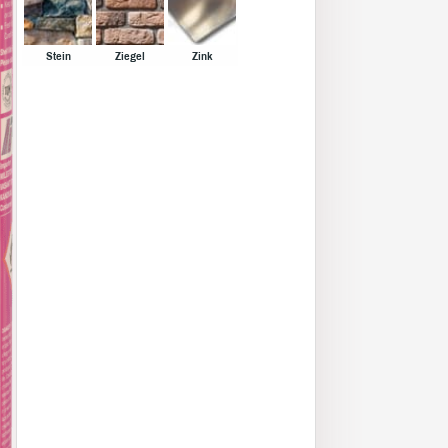
Stein
Ziegel
Zink