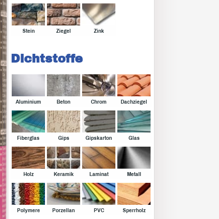
Stein
Ziegel
Zink
Dichtstoffe
Aluminium
Beton
Chrom
Dachziegel
Fiberglas
Gips
Gipskarton
Glas
Holz
Keramik
Laminat
Metall
Polymere
Porzellan
PVC
Sperrholz