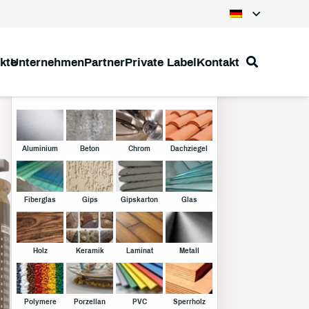
kte
Unternehmen
Partner
Private Label
Kontakt
Klebstoffe
Aluminium
Beton
Chrom
Dachziegel
Fiberglas
Gips
Gipskarton
Glas
Holz
Keramik
Laminat
Metall
Polymere
Porzellan
PVC
Sperrholz