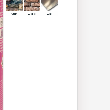
Stein
Ziegel
Zink