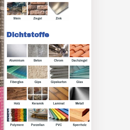
Stein
Ziegel
Zink
Dichtstoffe
Aluminium
Beton
Chrom
Dachziegel
Fiberglas
Gips
Gipskarton
Glas
Holz
Keramik
Laminat
Metall
Polymere
Porzellan
PVC
Sperrholz