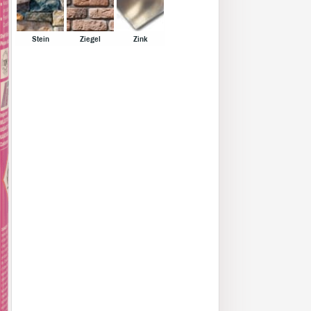
Stein
Ziegel
Zink