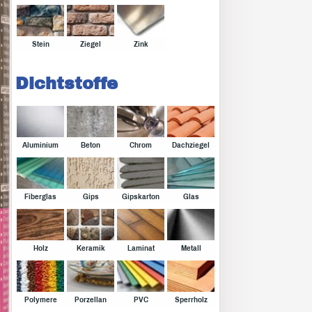
Stein
Ziegel
Zink
Dichtstoffe
Aluminium
Beton
Chrom
Dachziegel
Fiberglas
Gips
Gipskarton
Glas
Holz
Keramik
Laminat
Metall
Polymere
Porzellan
PVC
Sperrholz