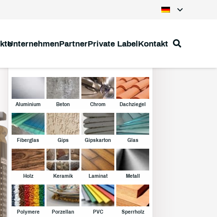
kte
Unternehmen
Partner
Private Label
Kontakt
Klebstoffe
Aluminium
Beton
Chrom
Dachziegel
Fiberglas
Gips
Gipskarton
Glas
Holz
Keramik
Laminat
Metall
Polymere
Porzellan
PVC
Sperrholz