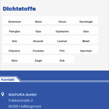
Dichtstoffe
Aluminium
Beton
Chrom
Dachziegel
Fiberglas
Gips
Gipskarton
Glas
Holz
Keramik
Laminat
Metall
Polymere
Porzellan
PVC
Sperrholz
Stein
Ziegel
Zink
Kontakt
MAPURA GmbH
Fokkerstraße 2
85399 Hallbergmoos