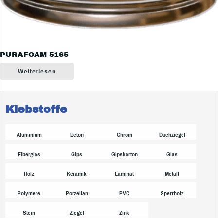
PURAFOAM 5165
Weiterlesen
Klebstoffe
Aluminium
Beton
Chrom
Dachziegel
Fiberglas
Gips
Gipskarton
Glas
Holz
Keramik
Laminat
Metall
Polymere
Porzellan
PVC
Sperrholz
Stein
Ziegel
Zink