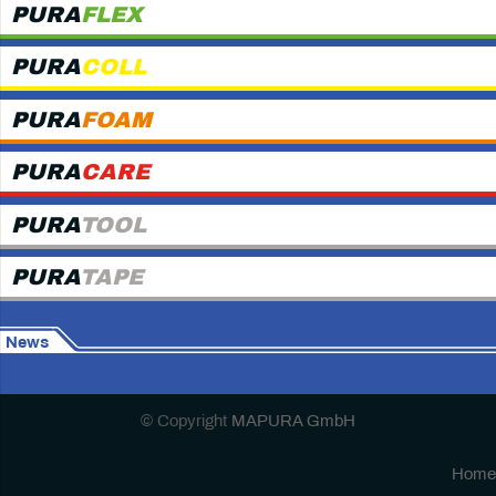
PURA
FLEX
PURA
COLL
PURA
FOAM
PURA
CARE
PURA
TOOL
PURA
TAPE
News
© Copyright
MAPURA GmbH
Home