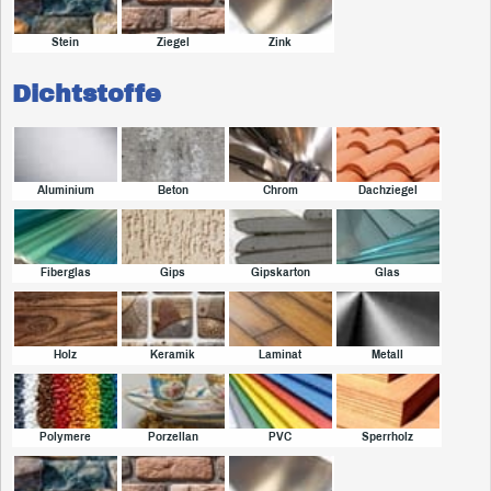
Stein
Ziegel
Zink
Dichtstoffe
Aluminium
Beton
Chrom
Dachziegel
Fiberglas
Gips
Gipskarton
Glas
Holz
Keramik
Laminat
Metall
Polymere
Porzellan
PVC
Sperrholz