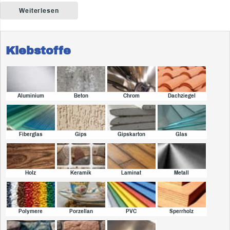
Weiterlesen
Klebstoffe
Aluminium
Beton
Chrom
Dachziegel
Fiberglas
Gips
Gipskarton
Glas
Holz
Keramik
Laminat
Metall
Polymere
Porzellan
PVC
Sperrholz