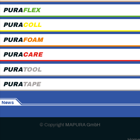
PURA
FLEX
PURA
COLL
PURA
FOAM
PURA
CARE
PURA
TOOL
PURA
TAPE
News
© Copyright
MAPURA GmbH
Home