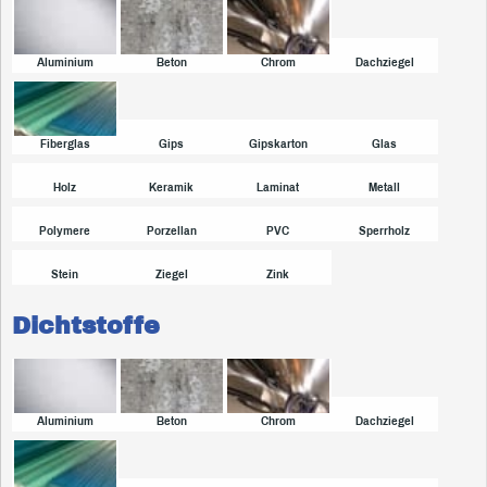
Aluminium
Beton
Chrom
Dachziegel
Fiberglas
Gips
Gipskarton
Glas
Holz
Keramik
Laminat
Metall
Polymere
Porzellan
PVC
Sperrholz
Stein
Ziegel
Zink
Dichtstoffe
Aluminium
Beton
Chrom
Dachziegel