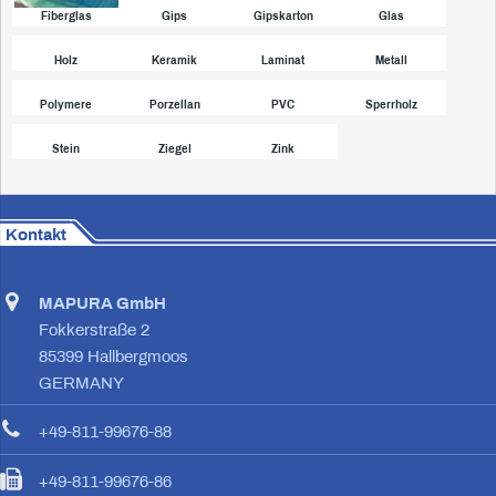
Fiberglas
Gips
Gipskarton
Glas
Holz
Keramik
Laminat
Metall
Polymere
Porzellan
PVC
Sperrholz
Stein
Ziegel
Zink
Kontakt
MAPURA GmbH
Fokkerstraße 2
85399 Hallbergmoos
GERMANY
+49-811-99676-88
+49-811-99676-86