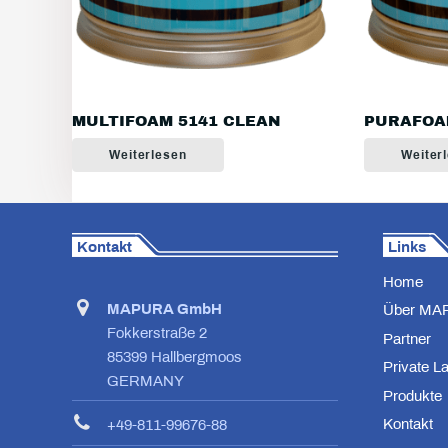
MULTIFOAM 5141 CLEAN
PURAFOA
Weiterlesen
Weiter
Kontakt
Links
Home
MAPURA GmbH
Über MA
Fokkerstraße 2
Partner
85399 Hallbergmoos
Private L
GERMANY
Produkte
Kontakt
+49-811-99676-88