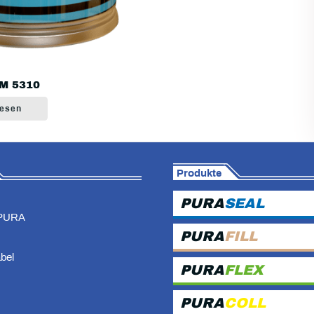
M 5310
lesen
Produkte
PURA
SEAL
PURA
PURA
FILL
abel
PURA
FLEX
PURA
COLL