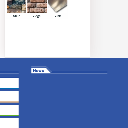
Stein
Ziegel
Zink
News