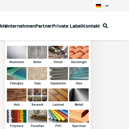
kte
Unternehmen
Partner
Private Label
Kontakt
Klebstoffe
Aluminium
Beton
Chrom
Dachziegel
Fiberglas
Gips
Gipskarton
Glas
Holz
Keramik
Laminat
Metall
Polymere
Porzellan
PVC
Sperrholz