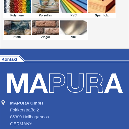
Polymere
Porzellan
PVC
Sperrholz
Stein
Ziegel
Zink
Kontakt
MAPURA GmbH
Fokkerstraße 2
85399 Hallbergmoos
GERMANY