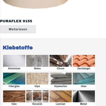
PURAFLEX 9155
Weiterlesen
Klebstoffe
Aluminium
Beton
Chrom
Dachziegel
Fiberglas
Gips
Gipskarton
Glas
Holz
Keramik
Laminat
Metall