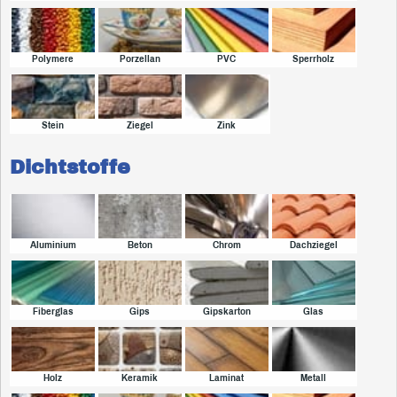
Polymere
Porzellan
PVC
Sperrholz
Stein
Ziegel
Zink
Dichtstoffe
Aluminium
Beton
Chrom
Dachziegel
Fiberglas
Gips
Gipskarton
Glas
Holz
Keramik
Laminat
Metall