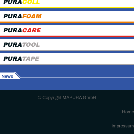
PURA
COLL
PURA
FOAM
PURA
CARE
PURA
TOOL
PURA
TAPE
News
© Copyright
MAPURA GmbH
Home
Impressum