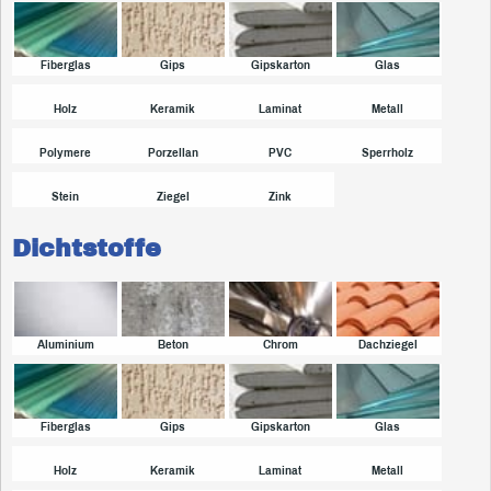
Fiberglas
Gips
Gipskarton
Glas
Holz
Keramik
Laminat
Metall
Polymere
Porzellan
PVC
Sperrholz
Stein
Ziegel
Zink
Dichtstoffe
Aluminium
Beton
Chrom
Dachziegel
Fiberglas
Gips
Gipskarton
Glas
Holz
Keramik
Laminat
Metall