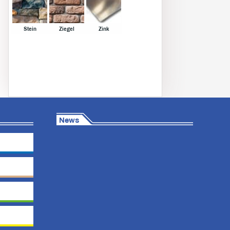
Stein
Ziegel
Zink
News