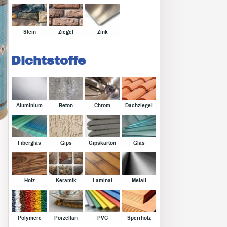
Stein
Ziegel
Zink
Dichtstoffe
Aluminium
Beton
Chrom
Dachziegel
Fiberglas
Gips
Gipskarton
Glas
Holz
Keramik
Laminat
Metall
Polymere
Porzellan
PVC
Sperrholz