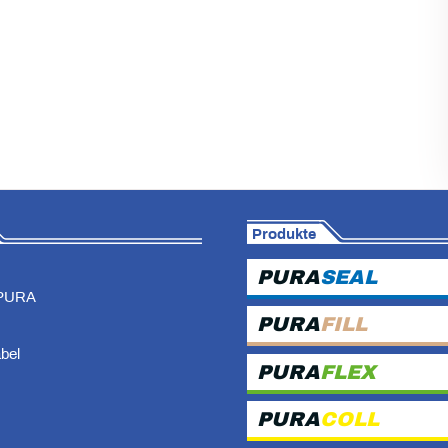
Produkte
PURA
SEAL
PURA
PURA
FILL
abel
PURA
FLEX
PURA
COLL