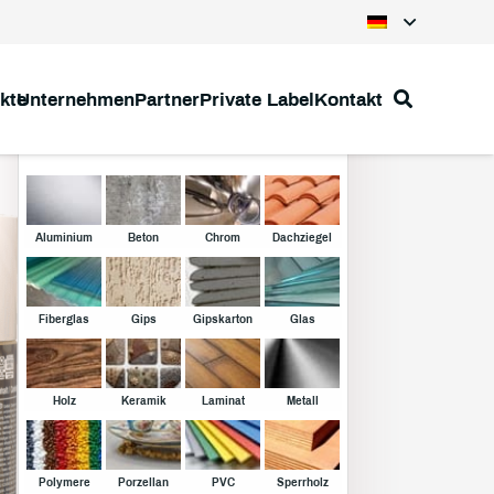
kte
Unternehmen
Partner
Private Label
Kontakt
Klebstoffe
Aluminium
Beton
Chrom
Dachziegel
Fiberglas
Gips
Gipskarton
Glas
Holz
Keramik
Laminat
Metall
Polymere
Porzellan
PVC
Sperrholz