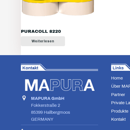
PURACOLL 8220
Weiterlesen
Kontakt
Links
Home
Über MA
Partner
MAPURA GmbH
Private L
Fokkerstraße 2
Produkte
85399 Hallbergmoos
Kontakt
GERMANY