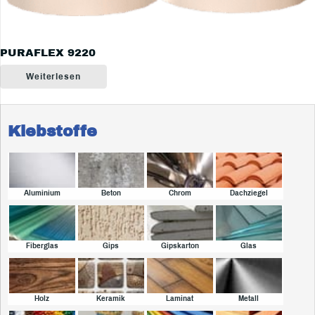
PURAFLEX 9220
Weiterlesen
Klebstoffe
Aluminium
Beton
Chrom
Dachziegel
Fiberglas
Gips
Gipskarton
Glas
Holz
Keramik
Laminat
Metall