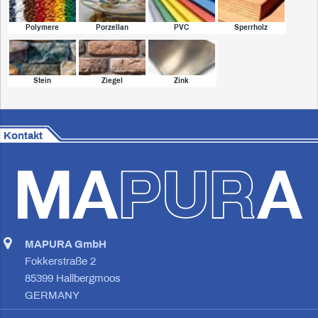
Polymere
Porzellan
PVC
Sperrholz
Stein
Ziegel
Zink
Kontakt
MAPURA GmbH
Fokkerstraße 2
85399 Hallbergmoos
GERMANY