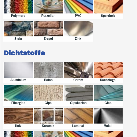
Polymere
Porzellan
PVC
Sperrholz
Stein
Ziegel
Zink
Dichtstoffe
Aluminium
Beton
Chrom
Dachziegel
Fiberglas
Gips
Gipskarton
Glas
Holz
Keramik
Laminat
Metall