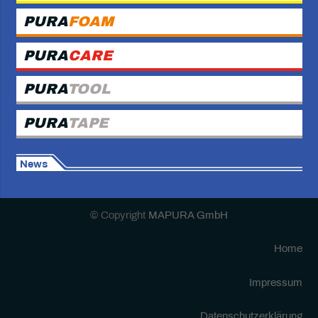
PURA
FOAM
PURA
CARE
PURA
TOOL
PURA
TAPE
News
© Copyright
MAPURA GmbH
Home
Impressum
Datenschutzerklärung