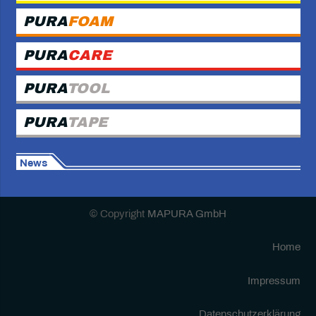
PURA
FOAM
PURA
CARE
PURA
TOOL
PURA
TAPE
News
© Copyright
MAPURA GmbH
Home
Impressum
Datenschutzerklärung