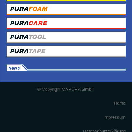
PURA
FOAM
PURA
CARE
PURA
TOOL
PURA
TAPE
News
© Copyright
MAPURA GmbH
Home
Impressum
Datenschutzerklärung