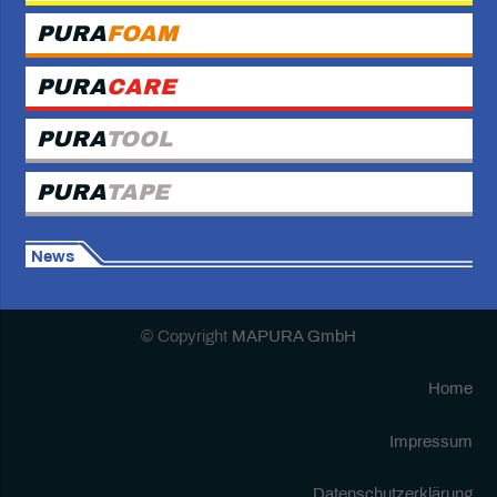
PURA
FOAM
PURA
CARE
PURA
TOOL
PURA
TAPE
News
© Copyright
MAPURA GmbH
Home
Impressum
Datenschutzerklärung