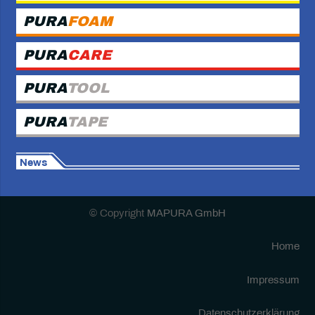
PURA
FOAM
PURA
CARE
PURA
TOOL
PURA
TAPE
News
© Copyright
MAPURA GmbH
Home
Impressum
Datenschutzerklärung