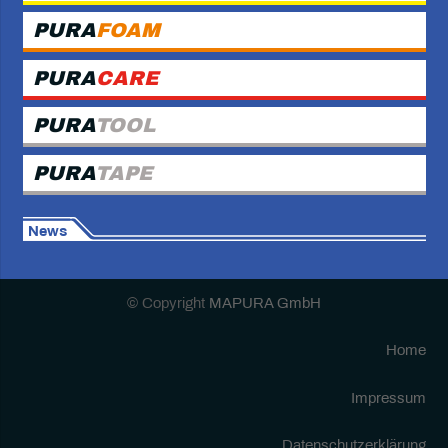
PURA
FOAM
PURA
CARE
PURA
TOOL
PURA
TAPE
News
© Copyright
MAPURA GmbH
Home
Impressum
Datenschutzerklärung