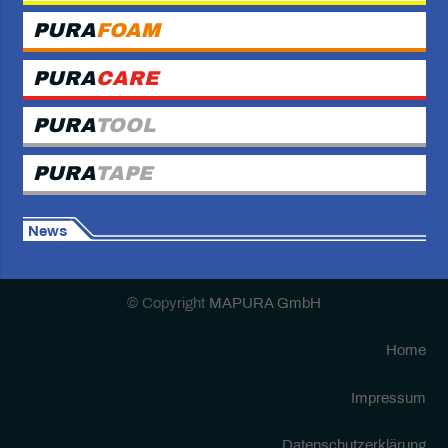
PURA
FOAM
PURA
CARE
PURA
TOOL
PURA
TAPE
News
© Copyright
MAPURA GmbH
Home
Impressum
Datenschutzerklärung