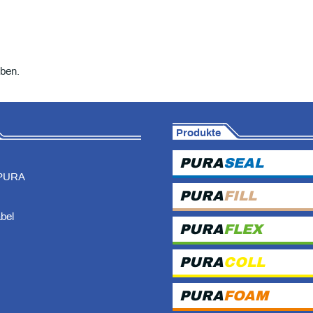
ben.
Produkte
PURA
SEAL
PURA
PURA
FILL
abel
PURA
FLEX
PURA
COLL
PURA
FOAM