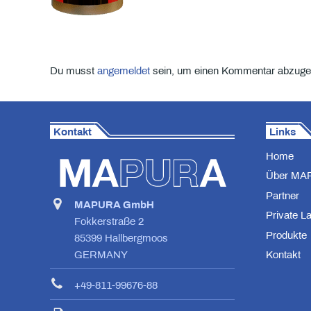
Du musst
angemeldet
sein, um einen Kommentar abzuge
Kontakt
Links
Home
Über MA
Partner
MAPURA GmbH
Private L
Fokkerstraße 2
Produkte
85399 Hallbergmoos
Kontakt
GERMANY
+49-811-99676-88