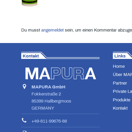
Du musst
angemeldet
sein, um einen Kommentar abzuge
Kontakt
Links
Home
Über MA
Partner
MAPURA GmbH
Private L
Fokkerstraße 2
Produkte
85399 Hallbergmoos
Kontakt
GERMANY
+49-811-99676-88