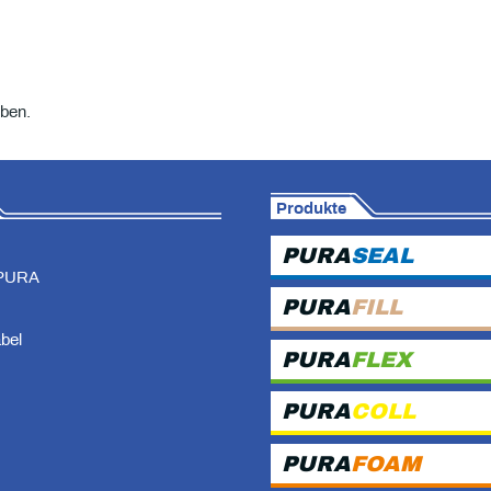
ben.
Produkte
PURA
SEAL
PURA
PURA
FILL
abel
PURA
FLEX
PURA
COLL
PURA
FOAM