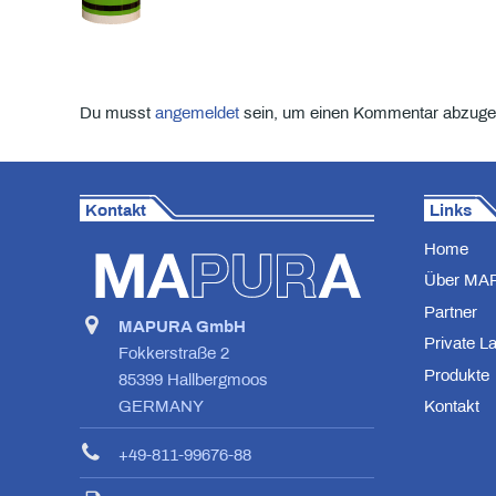
Du musst
angemeldet
sein, um einen Kommentar abzuge
Kontakt
Links
Home
Über MA
Partner
MAPURA GmbH
Private L
Fokkerstraße 2
Produkte
85399 Hallbergmoos
Kontakt
GERMANY
+49-811-99676-88