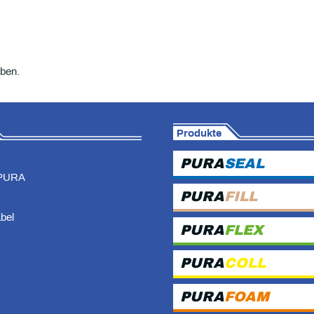
ben.
Produkte
PURA
SEAL
PURA
PURA
FILL
abel
PURA
FLEX
PURA
COLL
PURA
FOAM